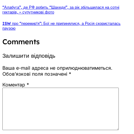
“Алабуга”, де РФ робить “Шахеди”, за рік збільшилася на сотні
гектарів, – супутникові фото
ISW про “перемирʼя”: Бої не припинялися, а Росія скористалась
паузою
Comments
Залишити відповідь
Ваша e-mail адреса не оприлюднюватиметься.
Обов’язкові поля позначені
*
Коментар
*