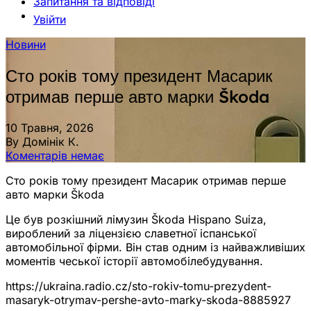
Запитання та відповіді
Увійти
Новини
Сто років тому президент Масарик
отримав перше авто марки Škoda
10 Травня, 2026
By Домінік К.
Коментарів немає
Сто років тому президент Масарик отримав перше
авто марки Škoda
Це був розкішний лімузин Škoda Hispano Suiza,
вироблений за ліцензією славетної іспанської
автомобільної фірми. Він став одним із найважливіших
моментів чеської історії автомобілебудування.
https://ukraina.radio.cz/sto-rokiv-tomu-prezydent-
masaryk-otrymav-pershe-avto-marky-skoda-8885927