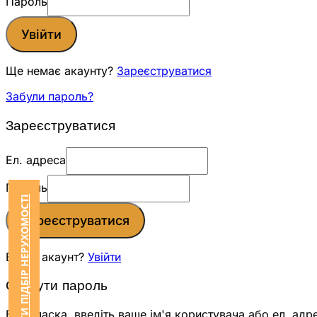
Пароль
Увійти
Ще немає акаунту?
Зареєструватися
Забули пароль?
Зареєструватися
Ел. адреса
Пароль
ЗАМОВИТИ ПІДБІР НЕРУХОМОСТІ
Зареєструватися
Вже є акаунт?
Увійти
Скинути пароль
Будь ласка, введіть ваше ім'я користувача або ел. адр