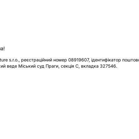
а!
re s.r.o., реєстраційний номер 08919607, ідентифікатор поштової
ий веде Міський суд Праги, секція C, вкладка 327546.