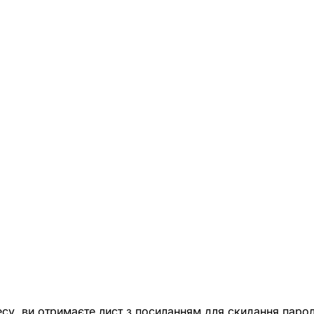
есу, ви отримаєте лист з посиланням для скидання парол