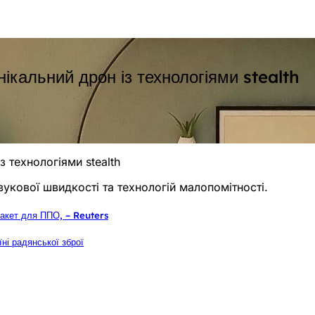
ікальний дрон із технологіями stealth
 технологіями stealth
кової швидкості та технологій малопомітності.
ракет для ППО, – Reuters
і радянської зброї