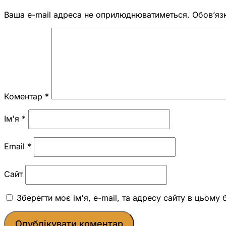
Ваша e-mail адреса не оприлюднюватиметься.
Обов’яз
Коментар
*
Ім'я
*
Email
*
Сайт
Зберегти моє ім'я, e-mail, та адресу сайту в цьому