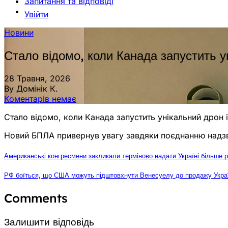
Запитання та відповіді
Увійти
Новини
Стало відомо, коли Канада запустить ун
28 Травня, 2026
By Домінік К.
Коментарів немає
Стало відомо, коли Канада запустить унікальний дрон із
Новий БПЛА привернув увагу завдяки поєднанню надзву
Американські конгресмени закликали терміново надати Україні більше 
РФ боїться, що США можуть підштовхнути Венесуелу до продажу Україн
Comments
Залишити відповідь