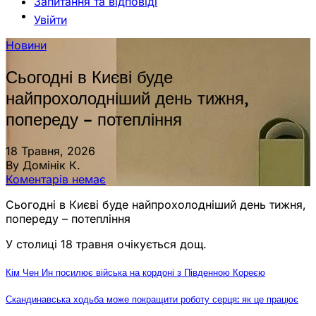
Запитання та відповіді
Увійти
Новини
Сьогодні в Києві буде
найпрохолодніший день тижня,
попереду – потепління
18 Травня, 2026
By Домінік К.
Коментарів немає
Сьогодні в Києві буде найпрохолодніший день тижня,
попереду – потепління
У столиці 18 травня очікується дощ.
Кім Чен Ин посилює війська на кордоні з Південною Кореєю
Скандинавська ходьба може покращити роботу серця: як це працює