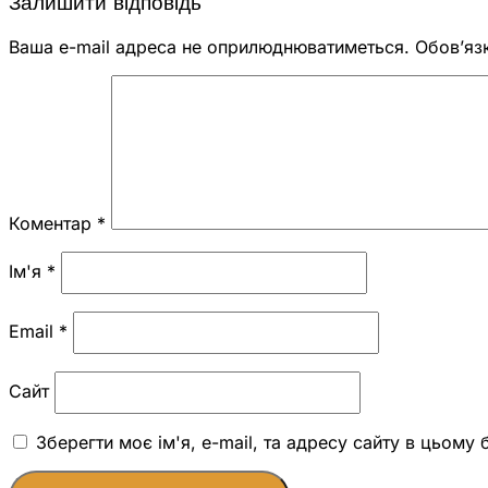
Залишити відповідь
Ваша e-mail адреса не оприлюднюватиметься.
Обов’яз
Коментар
*
Ім'я
*
Email
*
Сайт
Зберегти моє ім'я, e-mail, та адресу сайту в цьому