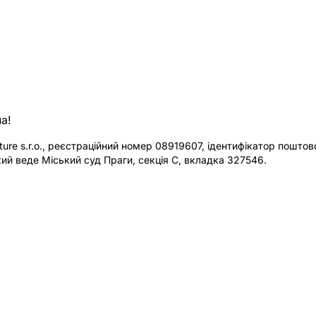
а!
re s.r.o., реєстраційний номер 08919607, ідентифікатор поштової
ий веде Міський суд Праги, секція C, вкладка 327546.