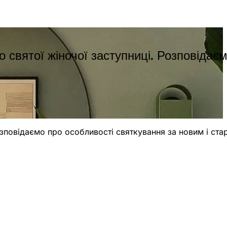
о святої жіночої заступниці. Розповідає
Розповідаємо про особливості святкування за новим і ста