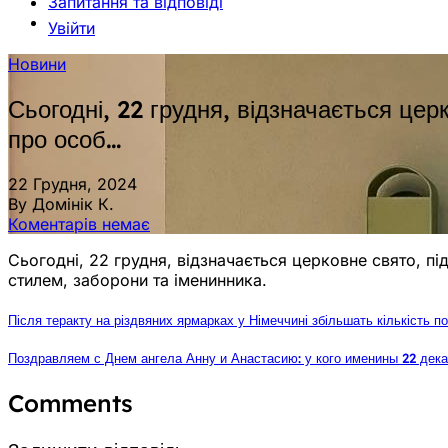
Запитання та відповіді
Увійти
Новини
Сьогодні, 22 грудня, відзначається цер
про особ…
22 Грудня, 2024
By Домінік К.
Коментарів немає
Сьогодні, 22 грудня, відзначається церковне свято, пі
стилем, заборони та іменинника.
Після теракту на різдвяних ярмарках у Німеччині збільшать кількість по
Поздравляем с Днем ангела Анну и Анастасию: у кого именины 22 дек
Comments