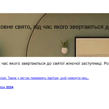
ковне свято, під час якого звертаються д
д час якого звертаються до святої жіночої заступниці. 
ліції. Також у містах перевірять бар’єри, щоб уникнути про…
абря 2024