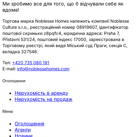
Ми зробимо все для того, що б відчували себе як
вдома!
Торгова марка Noblesse Homes належить компанії Noblesse
Culture s.r.o., реєстраційний номер 08919607, ідентифікатор
поштової скриньки z8pqfc4, юридична адреса: Praha 7,
Přístavní 531/24, поштовий індекс 17000, зареєстрована в
Торговому реєстрі, який веде Міський суд Праги, секція C,
вкладка 327546.
Тел:
+420 735 080 191
E-mail:
info@noblessehomes.com
Оголошення
Нерухомість в аренду
Нерухомість на продаж
Меню
Оголошення
Агенти
Новини