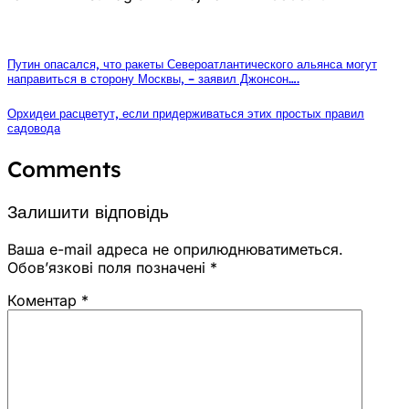
Путин опасался, что ракеты Североатлантического альянса могут
направиться в сторону Москвы, – заявил Джонсон….
Орхидеи расцветут, если придерживаться этих простых правил
садовода
Comments
Залишити відповідь
Ваша e-mail адреса не оприлюднюватиметься.
Обов’язкові поля позначені
*
Коментар
*