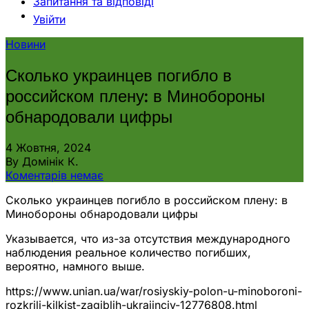
Запитання та відповіді
Увійти
Новини
Сколько украинцев погибло в
российском плену: в Минобороны
обнародовали цифры
4 Жовтня, 2024
By Домінік К.
Коментарів немає
Сколько украинцев погибло в российском плену: в
Минобороны обнародовали цифры
Указывается, что из-за отсутствия международного
наблюдения реальное количество погибших,
вероятно, намного выше.
https://www.unian.ua/war/rosiyskiy-polon-u-minoboroni-
rozkrili-kilkist-zagiblih-ukrajinciv-12776808.html