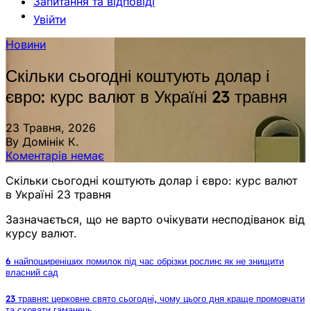
Запитання та відповіді
Увійти
Новини
Скільки сьогодні коштують долар і
євро: курс валют в Україні 23 травня
23 Травня, 2026
By Домінік К.
Коментарів немає
Скільки сьогодні коштують долар і євро: курс валют
в Україні 23 травня
Зазначається, що не варто очікувати несподіванок від
курсу валют.
6 найпоширеніших помилок під час обрізки рослин: як не знищити
власний сад
23 травня: церковне свято сьогодні, чому цього дня краще промовчати
та сховати гаманець