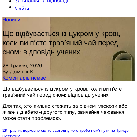
Запитання та відповіді
Увійти
Новини
Що відбувається із цукром у крові,
коли ви п’єте трав’яний чай перед
сном: відповідь учених
28 Травня, 2026
By Домінік К.
Коментарів немає
Що відбувається із цукром у крові, коли ви п’єте
трав’яний чай перед сном: відповідь учених
Для тих, хто пильно стежить за рівнем глюкози або
живе з діабетом другого типу, звичайне чаювання
може стати проблемою.
28 травня: церковне свято сьогодні, кого треба пом’янути на Трійцю
померлих