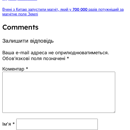
Вчені з Китаю запустили магніт, який у 700 000 разів потужніший за
магнітне поле Землі
Comments
Залишити відповідь
Ваша e-mail адреса не оприлюднюватиметься.
Обов’язкові поля позначені
*
Коментар
*
Ім'я
*