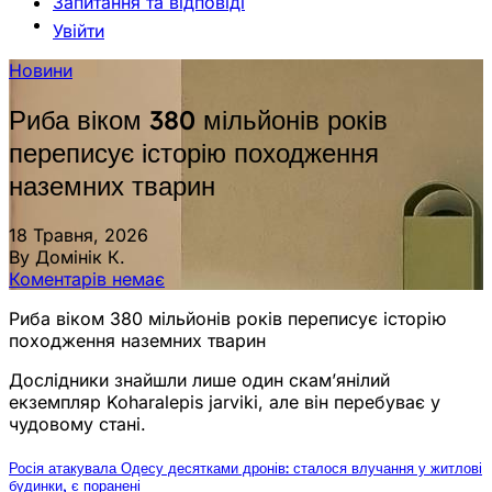
Запитання та відповіді
Увійти
Новини
Риба віком 380 мільйонів років
переписує історію походження
наземних тварин
18 Травня, 2026
By Домінік К.
Коментарів немає
Риба віком 380 мільйонів років переписує історію
походження наземних тварин
Дослідники знайшли лише один скам’янілий
екземпляр Koharalepis jarviki, але він перебуває у
чудовому стані.
Росія атакувала Одесу десятками дронів: сталося влучання у житлові
будинки, є поранені