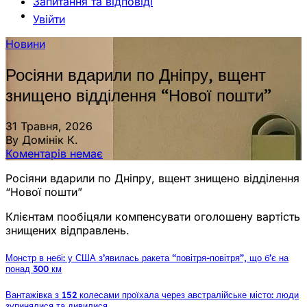
Запитання та відповіді
Увійти
Новини
Росіяни вдарили по Дніпру, вщент
знищено відділення “Нової пошти”
31 Травня, 2026
By Домінік К.
Коментарів немає
Росіяни вдарили по Дніпру, вщент знищено відділення
“Нової пошти”
Клієнтам пообіцяли компенсувати оголошену вартість
знищених відправлень.
Монстр в небі: у США з’явилась ракета “повітря-повітря”, що б’є на
понад 300 км
Вантажівка з 152 колесами проїхала через австралійське місто: люди
зупинялися та дивилися