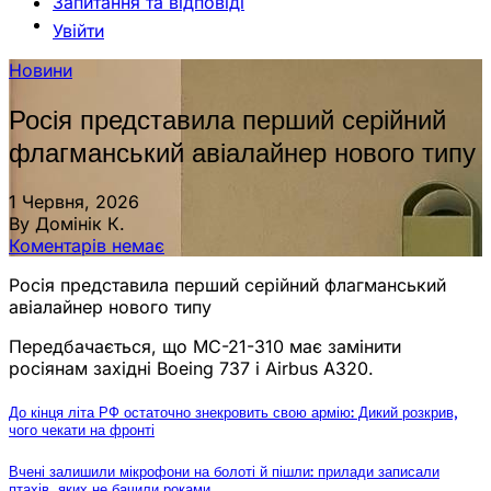
Запитання та відповіді
Увійти
Новини
Росія представила перший серійний
флагманський авіалайнер нового типу
1 Червня, 2026
By Домінік К.
Коментарів немає
Росія представила перший серійний флагманський
авіалайнер нового типу
Передбачається, що МС-21-310 має замінити
росіянам західні Boeing 737 і Airbus A320.
До кінця літа РФ остаточно знекровить свою армію: Дикий розкрив,
чого чекати на фронті
Вчені залишили мікрофони на болоті й пішли: прилади записали
птахів, яких не бачили роками