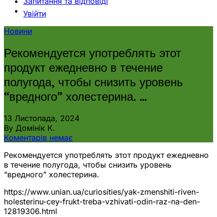
Запитання та відповіді
Увійти
Новини
Рекомендуется употреблять этот
продукт ежедневно в течение
полугода, чтобы снизить уровень
“вредного” холестерина. …
13 Листопада, 2024
By Домінік К.
Коментарів немає
Рекомендуется употреблять этот продукт ежедневно
в течение полугода, чтобы снизить уровень
“вредного” холестерина.
https://www.unian.ua/curiosities/yak-zmenshiti-riven-
holesterinu-cey-frukt-treba-vzhivati-odin-raz-na-den-
12819306.html