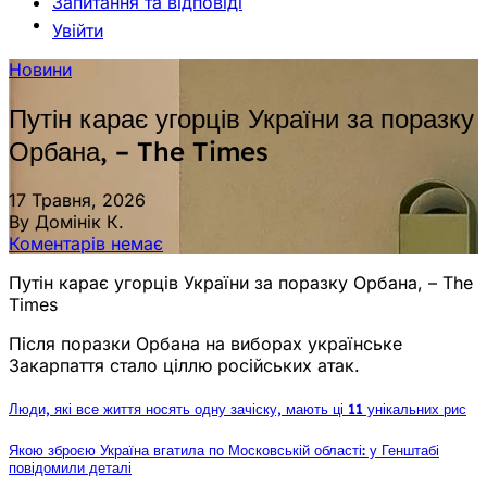
Запитання та відповіді
Увійти
Новини
Путін карає угорців України за поразку
Орбана, – The Times
17 Травня, 2026
By Домінік К.
Коментарів немає
Путін карає угорців України за поразку Орбана, – The
Times
Після поразки Орбана на виборах українське
Закарпаття стало ціллю російських атак.
Люди, які все життя носять одну зачіску, мають ці 11 унікальних рис
Якою зброєю Україна вгатила по Московській області: у Генштабі
повідомили деталі