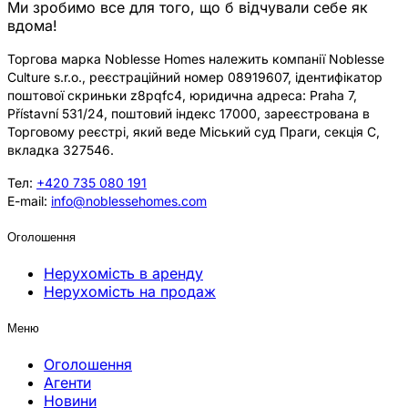
Ми зробимо все для того, що б відчували себе як
вдома!
Торгова марка Noblesse Homes належить компанії Noblesse
Culture s.r.o., реєстраційний номер 08919607, ідентифікатор
поштової скриньки z8pqfc4, юридична адреса: Praha 7,
Přístavní 531/24, поштовий індекс 17000, зареєстрована в
Торговому реєстрі, який веде Міський суд Праги, секція C,
вкладка 327546.
Тел:
+420 735 080 191
E-mail:
info@noblessehomes.com
Оголошення
Нерухомість в аренду
Нерухомість на продаж
Меню
Оголошення
Агенти
Новини