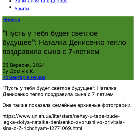
Запитання та відповіді
Увійти
Новини
“Пусть у тебя будет светлое
будущее”: Наталка Денисенко тепло
поздравила сына с 7-летием
28 Вересня, 2024
By Домінік К.
Коментарів немає
“Пусть у тебя будет светлое будущее”: Наталка
Денисенко тепло поздравила сына с 7-летием
Она также показала семейные архивные фотографии.
https://www.unian.ua/lite/stars/nehay-u-tebe-bude-
legka-dolya-natalka-denisenko-zvorushlivo-privitala-
sina-z-7-richchyam-12771069.html