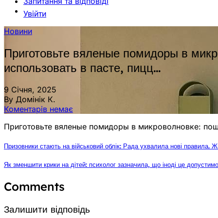
Запитання та відповіді
Увійти
Новини
Приготовьте вяленые помидоры в микр
использовать в пасте, пицц…
9 Січня, 2025
By Домінік К.
Коментарів немає
Приготовьте вяленые помидоры в микроволновке: поша
Призовники стають на військовий облік: Рада ухвалила нові правила. 
Як зменшити крики на дітей: психолог зазначила, що іноді це допусти
Comments
Залишити відповідь