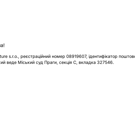
а!
re s.r.o., реєстраційний номер 08919607, ідентифікатор поштової
ий веде Міський суд Праги, секція C, вкладка 327546.