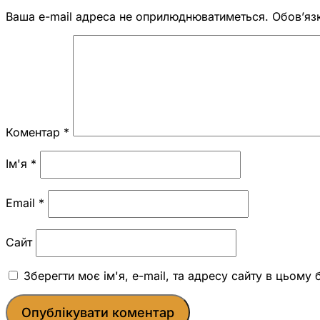
Ваша e-mail адреса не оприлюднюватиметься.
Обов’яз
Коментар
*
Ім'я
*
Email
*
Сайт
Зберегти моє ім'я, e-mail, та адресу сайту в цьому