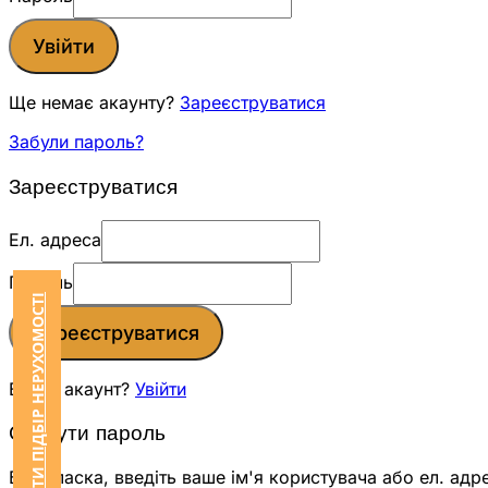
Увійти
Ще немає акаунту?
Зареєструватися
Забули пароль?
Зареєструватися
Ел. адреса
Пароль
ЗАМОВИТИ ПІДБІР НЕРУХОМОСТІ
Зареєструватися
Вже є акаунт?
Увійти
Скинути пароль
Будь ласка, введіть ваше ім'я користувача або ел. адр