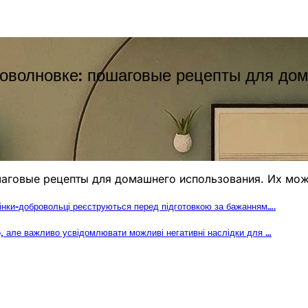
оволновке: пошаговые рецепты для дом
говые рецепты для домашнего использования. Их можно
Жінки-добровольці реєструються перед підготовкою за бажанням….
мо, але важливо усвідомлювати можливі негативні наслідки для …