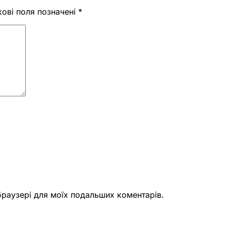
кові поля позначені
*
 браузері для моїх подальших коментарів.