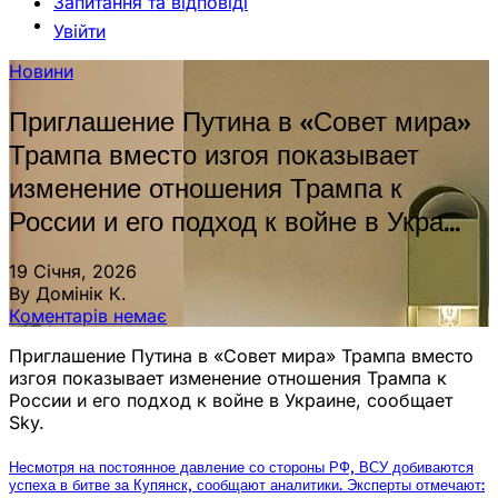
Запитання та відповіді
Увійти
Новини
Приглашение Путина в «Совет мира»
Трампа вместо изгоя показывает
изменение отношения Трампа к
России и его подход к войне в Укра…
19 Січня, 2026
By Домінік К.
Коментарів немає
Приглашение Путина в «Совет мира» Трампа вместо
изгоя показывает изменение отношения Трампа к
России и его подход к войне в Украине, сообщает
Sky.
Несмотря на постоянное давление со стороны РФ, ВСУ добиваются
успеха в битве за Купянск, сообщают аналитики. Эксперты отмечают: