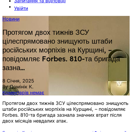
Запитання та відповіді
Увійти
Новини
Протягом двох тижнів ЗСУ
цілеспрямовано знищують штаби
російських морпіхів на Курщині, –
повідомляє Forbes. 810-та бригада
зазна…
8 Січня, 2025
By Домінік К.
Коментарів немає
Протягом двох тижнів ЗСУ цілеспрямовано знищують
штаби російських морпіхів на Курщині, – повідомляє
Forbes. 810-та бригада зазнала значних втрат після
двох місяців невдалих атак.