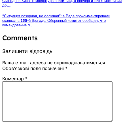
Сьогодні в Києві температура знизиться, а ввечері 8 січня можливий
дощ.
“Ситуация позорная, но сложная”: в Раде прокомментировали
скандал в 155-й бригаде. Оборонный комитет сообщил, что
командование п…
Comments
Залишити відповідь
Ваша e-mail адреса не оприлюднюватиметься.
Обов’язкові поля позначені
*
Коментар
*