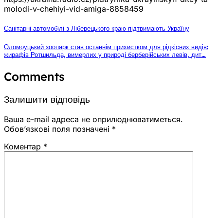
molodi-v-chehiyi-vid-amiga-8858459
Санітарні автомобілі з Ліберецького краю підтримають Україну
Оломоуцький зоопарк став останнім прихистком для рідкісних видів:
жирафів Ротшильда, вимерлих у природі берберійських левів, дит…
Comments
Залишити відповідь
Ваша e-mail адреса не оприлюднюватиметься.
Обов’язкові поля позначені
*
Коментар
*