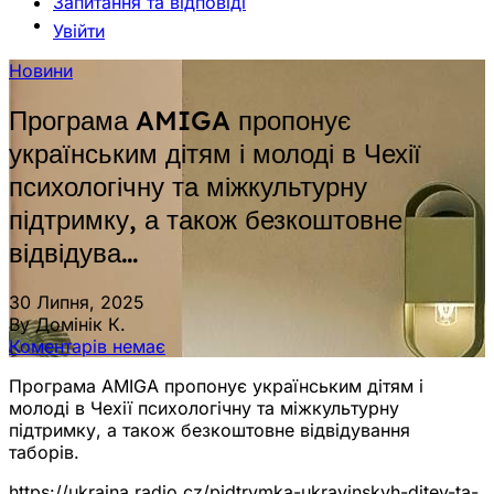
Запитання та відповіді
Увійти
Новини
Програма AMIGA пропонує
українським дітям і молоді в Чехії
психологічну та міжкультурну
підтримку, а також безкоштовне
відвідува…
30 Липня, 2025
By Домінік К.
Коментарів немає
Програма AMIGA пропонує українським дітям і
молоді в Чехії психологічну та міжкультурну
підтримку, а також безкоштовне відвідування
таборів.
https://ukraina.radio.cz/pidtrymka-ukrayinskyh-ditey-ta-