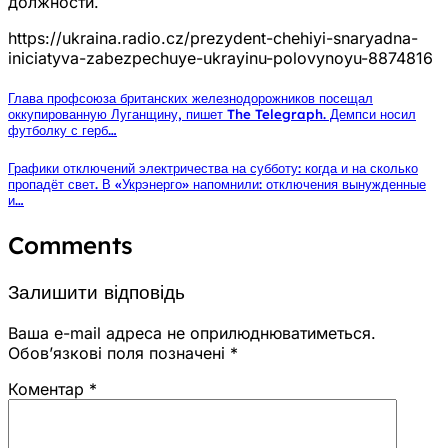
должности.
https://ukraina.radio.cz/prezydent-chehiyi-snaryadna-
iniciatyva-zabezpechuye-ukrayinu-polovynoyu-8874816
Глава профсоюза британских железнодорожников посещал
оккупированную Луганщину, пишет The Telegraph. Демпси носил
футболку с герб…
Графики отключений электричества на субботу: когда и на сколько
пропадёт свет. В «Укрэнерго» напомнили: отключения вынужденные
и…
Comments
Залишити відповідь
Ваша e-mail адреса не оприлюднюватиметься.
Обов’язкові поля позначені
*
Коментар
*