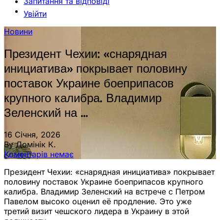
Запитання та відповіді
Увійти
Новини
Президент Чехии: «снарядная
инициатива» покрывает половину
поставок Украине боеприпасов
крупного калибра. Владимир
Зеленский на …
16 Січня, 2026
By Домінік К.
Коментарів немає
Президент Чехии: «снарядная инициатива» покрывает
половину поставок Украине боеприпасов крупного
калибра. Владимир Зеленский на встрече с Петром
Павелом высоко оценил её продление. Это уже
третий визит чешского лидера в Украину в этой