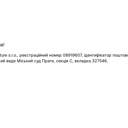
а!
re s.r.o., реєстраційний номер 08919607, ідентифікатор поштової
ий веде Міський суд Праги, секція C, вкладка 327546.