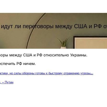
 идут ли переговоры между США и РФ о
оворы между США и РФ относительно Украины.
еспечить РФ ничем.
ктики, но силы обороны готовы к быстрому отражению угрозы….
, – Путин