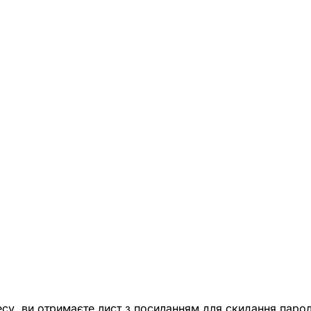
есу, ви отримаєте лист з посиланням для скидання парол