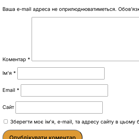
Ваша e-mail адреса не оприлюднюватиметься.
Обов’яз
Коментар
*
Ім'я
*
Email
*
Сайт
Зберегти моє ім'я, e-mail, та адресу сайту в цьому