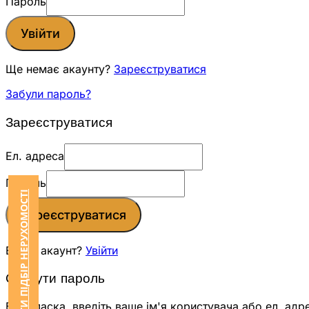
Пароль
Увійти
Ще немає акаунту?
Зареєструватися
Забули пароль?
Зареєструватися
Ел. адреса
Пароль
ЗАМОВИТИ ПІДБІР НЕРУХОМОСТІ
Зареєструватися
Вже є акаунт?
Увійти
Скинути пароль
Будь ласка, введіть ваше ім'я користувача або ел. адр