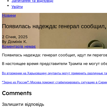
Запитання та відповіді
Увійти
Новини
Появилась надежда: генерал сообщил,
2 Січня, 2025
By Домінік К.
Коментарів немає
Появилась надежда: генерал сообщил, идут ли перег
В настоящее время представители Трампа не могут об
Во вторжении на Харьковщину окупанты могут применить различные та
“Зерно из России”: Москва поможет стабилизировать ситуацию в Сирии
Comments
Залишити відповідь