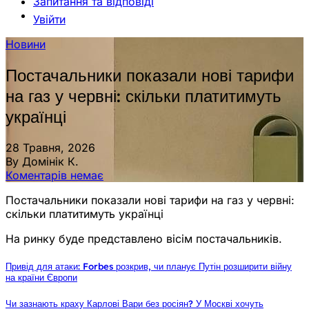
Запитання та відповіді
Увійти
Новини
Постачальники показали нові тарифи
на газ у червні: скільки платитимуть
українці
28 Травня, 2026
By Домінік К.
Коментарів немає
Постачальники показали нові тарифи на газ у червні:
скільки платитимуть українці
На ринку буде представлено вісім постачальників.
Привід для атаки: Forbes розкрив, чи планує Путін розширити війну
на країни Європи
Чи зазнають краху Карлові Вари без росіян? У Москві хочуть