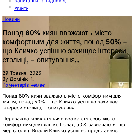
Запитання та відповіді
Увійти
Новини
Понад 80% киян вважають місто
комфортним для життя, понад 50% –
що Кличко успішно захищає інтереси
столиці, – опитування…
29 Травня, 2026
By Домінік К.
Коментарів немає
Понад 80% киян вважають місто комфортним для
життя, понад 50% – що Кличко успішно захищає
інтереси столиці, – опитування
Переважна кількість киян вважають своє місто
комфортним для життя. Понад 50% зазначають, що
мер столиці Віталій Кличко успішно представляє