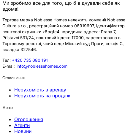
Ми зробимо все для того, що б відчували себе як
вдома!
Торгова марка Noblesse Homes належить компанії Noblesse
Culture s.r.o., реєстраційний номер 08919607, ідентифікатор
поштової скриньки z8pqfc4, юридична адреса: Praha 7,
Přístavní 531/24, поштовий індекс 17000, зареєстрована в
Торговому реєстрі, який веде Міський суд Праги, секція C,
вкладка 327546.
Тел:
+420 735 080 191
E-mail:
info@noblessehomes.com
Оголошення
Нерухомість в аренду
Нерухомість на продаж
Меню
Оголошення
Агенти
Новини