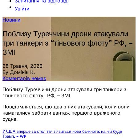
Запитання та відповіді
Увійти
Новини
Поблизу Туреччини дрони атакували
три танкери з “тіньового флоту” РФ, –
ЗМІ
28 Травня, 2026
By Домінік К.
Коментарів немає
Поблизу Туреччини дрони атакували три танкери з
“тіньового флоту” РФ, – ЗМІ
Повідомляється, що два з них атакували, коли вони
намагалися забрати вантаж першого враженого
судна.
У США вперше за століття з’явиться нова банкнота: на ній буде
Трамп, – WP