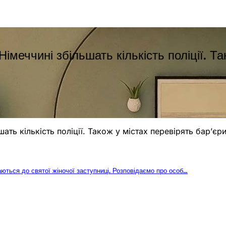
імеччині збільшать кількість поліції. Т
ать кількість поліції. Також у містах перевірять бар’єр
таються до святої жіночої заступниці. Розповідаємо про особ…