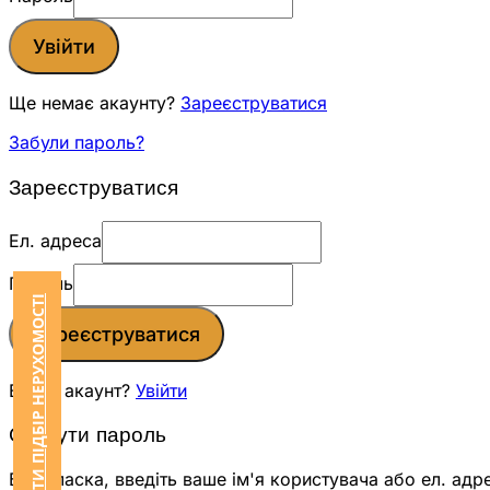
Увійти
Ще немає акаунту?
Зареєструватися
Забули пароль?
Зареєструватися
Ел. адреса
Пароль
ЗАМОВИТИ ПІДБІР НЕРУХОМОСТІ
Зареєструватися
Вже є акаунт?
Увійти
Скинути пароль
Будь ласка, введіть ваше ім'я користувача або ел. адр