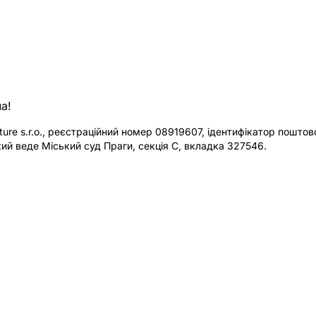
а!
re s.r.o., реєстраційний номер 08919607, ідентифікатор поштової
ий веде Міський суд Праги, секція C, вкладка 327546.