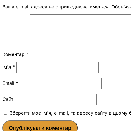
Ваша e-mail адреса не оприлюднюватиметься.
Обов’яз
Коментар
*
Ім'я
*
Email
*
Сайт
Зберегти моє ім'я, e-mail, та адресу сайту в цьому