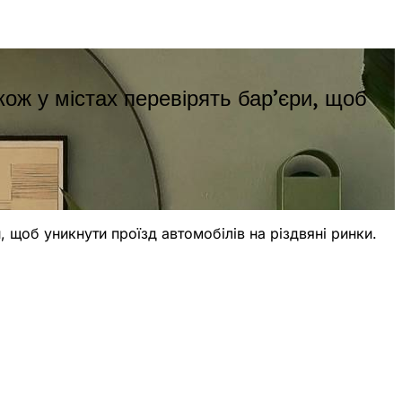
акож у містах перевірять бар’єри, щоб
и, щоб уникнути проїзд автомобілів на різдвяні ринки.