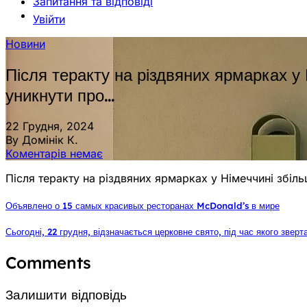
Запитання та відповіді
Увійти
Новини
Після теракту на різдвяних ярмарках у Н
уникнути про…
22 Грудня, 2024
By Домінік К.
Коментарів немає
Після теракту на різдвяних ярмарках у Німеччині збільш
Объявлено о 15 самых красивых ресторанах McDonald’s в мире
Сьогодні, 22 грудня, відзначається церковне свято, під час якого звер
Comments
Залишити відповідь