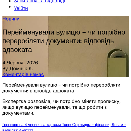
Запитання та відповіді
Увійти
Новини
Перейменували вулицю – чи потрібно
переробляти документи: відповідь
адвоката
4 Червня, 2026
By Домінік К.
Коментарів немає
Перейменували вулицю – чи потрібно переробляти
документи: відповідь адвоката
Експертка розповіла, чи потрібно міняти прописку,
якщо вулицю перейменували, та що робити з
документами.
Гороскоп на 4 червня за картами Таро: Стрільцям – фінанси, Левам –
важливе рішення