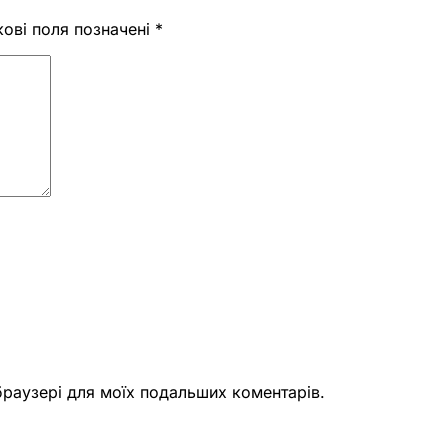
кові поля позначені
*
 браузері для моїх подальших коментарів.