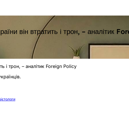
аїни він втратить і трон, – аналітик For
 і трон, – аналітик Foreign Policy
українців.
ієтологи