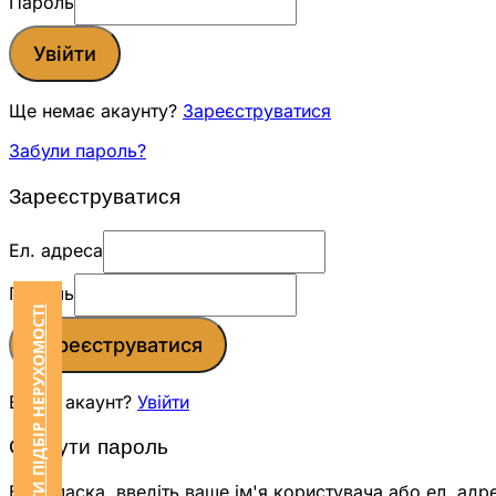
Пароль
Увійти
Ще немає акаунту?
Зареєструватися
Забули пароль?
Зареєструватися
Ел. адреса
Пароль
ЗАМОВИТИ ПІДБІР НЕРУХОМОСТІ
Зареєструватися
Вже є акаунт?
Увійти
Скинути пароль
Будь ласка, введіть ваше ім'я користувача або ел. адр