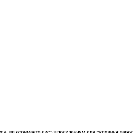
есу, ви отримаєте лист з посиланням для скидання парол