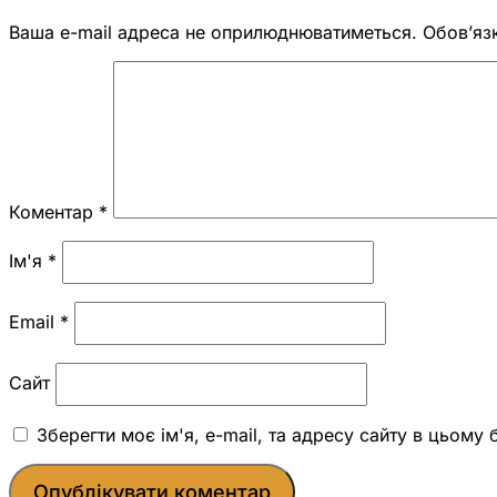
Ваша e-mail адреса не оприлюднюватиметься.
Обов’яз
Коментар
*
Ім'я
*
Email
*
Сайт
Зберегти моє ім'я, e-mail, та адресу сайту в цьому