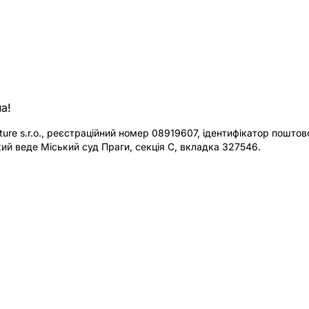
а!
re s.r.o., реєстраційний номер 08919607, ідентифікатор поштової
ий веде Міський суд Праги, секція C, вкладка 327546.