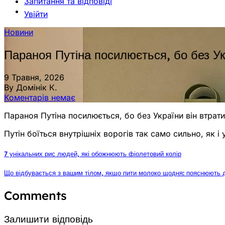
Запитання та відповіді
Увійти
Новини
Параноя Путіна посилюється, бо без Укр
9 Травня, 2026
By Домінік К.
Коментарів немає
Параноя Путіна посилюється, бо без України він втратить
Путін боїться внутрішніх ворогів так само сильно, як і 
7 унікальних рис людей, які обожнюють фіолетовий колір
Що відбувається з вашим тілом, якщо пити молоко щодня: пояснюють д
Comments
Залишити відповідь