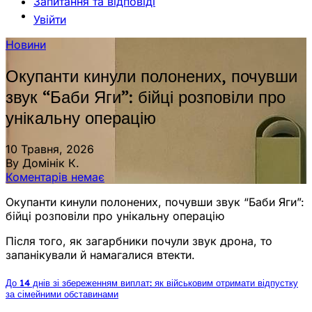
Запитання та відповіді
Увійти
Новини
Окупанти кинули полонених, почувши
звук “Баби Яги”: бійці розповіли про
унікальну операцію
10 Травня, 2026
By Домінік К.
Коментарів немає
Окупанти кинули полонених, почувши звук “Баби Яги”:
бійці розповіли про унікальну операцію
Після того, як загарбники почули звук дрона, то
запанікували й намагалися втекти.
До 14 днів зі збереженням виплат: як військовим отримати відпустку
за сімейними обставинами