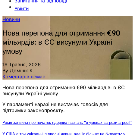
Запитання та відповіді
Увійти
Новини
Нова перепона для отримання €90
мільярдів: в ЄС висунули Україні
умову
19 Травня, 2026
By Домінік К.
Коментарів немає
Нова перепона для отримання €90 мільярдів: в ЄС
висунули Україні умову
У парламенті наразі не вистачає голосів для
підтримки законопроєкту.
Росія заявила про початок ядерних навчань “в умовах загрози агресії”
У США є три унікальні підводні човни, але їх більше не будують: у