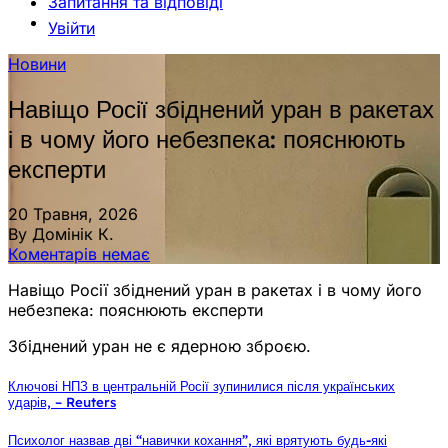
Запитання та відповіді
Увійти
Новини
Навіщо Росії збіднений уран в ракетах
і в чому його небезпека: пояснюють
експерти
20 Травня, 2026
By Домінік К.
Коментарів немає
Навіщо Росії збіднений уран в ракетах і в чому його
небезпека: пояснюють експерти
Збіднений уран не є ядерною зброєю.
Ключові НПЗ в центральній Росії зупинилися після українських
ударів, – Reuters
Психолог назвав дві “навички кохання”, які врятують будь-які