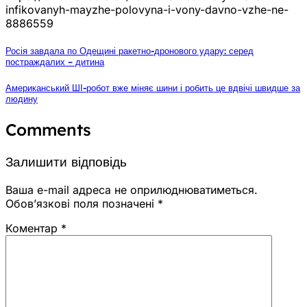
infikovanyh-mayzhe-polovyna-i-vony-davno-vzhe-ne-
8886559
Росія завдала по Одещині ракетно-дронового удару: серед
постраждалих – дитина
Американський ШІ-робот вже міняє шини і робить це вдвічі швидше за
людину
Comments
Залишити відповідь
Ваша e-mail адреса не оприлюднюватиметься.
Обов’язкові поля позначені
*
Коментар
*