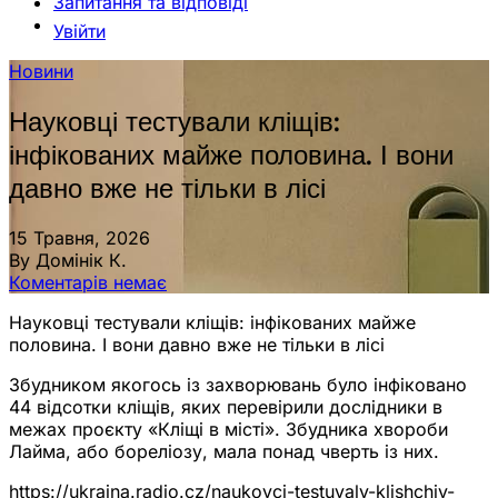
Запитання та відповіді
Увійти
Новини
Науковці тестували кліщів:
інфікованих майже половина. І вони
давно вже не тільки в лісі
15 Травня, 2026
By Домінік К.
Коментарів немає
Науковці тестували кліщів: інфікованих майже
половина. І вони давно вже не тільки в лісі
Збудником якогось із захворювань було інфіковано
44 відсотки кліщів, яких перевірили дослідники в
межах проєкту «Кліщі в місті». Збудника хвороби
Лайма, або бореліозу, мала понад чверть із них.
https://ukraina.radio.cz/naukovci-testuvaly-klishchiv-