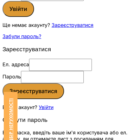
Увійти
Ще немає акаунту?
Зареєструватися
Забули пароль?
Зареєструватися
Ел. адреса
Пароль
Зареєструватися
ЗАМОВИТИ ПІДБІР НЕРУХОМОСТІ
Вже є акаунт?
Увійти
Скинути пароль
Будь ласка, введіть ваше ім'я користувача або ел.
адресу, ви отримаєте лист з посиланням для