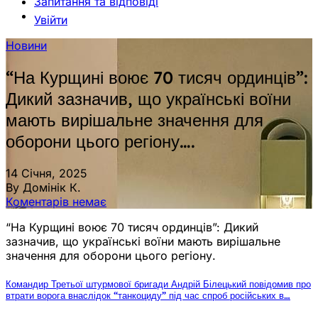
Запитання та відповіді
Увійти
Новини
“На Курщині воює 70 тисяч ординців”:
Дикий зазначив, що українські воїни
мають вирішальне значення для
оборони цього регіону….
14 Січня, 2025
By Домінік К.
Коментарів немає
“На Курщині воює 70 тисяч ординців”: Дикий
зазначив, що українські воїни мають вирішальне
значення для оборони цього регіону.
Командир Третьої штурмової бригади Андрій Білецький повідомив про
втрати ворога внаслідок “танкоциду” під час спроб російських в…