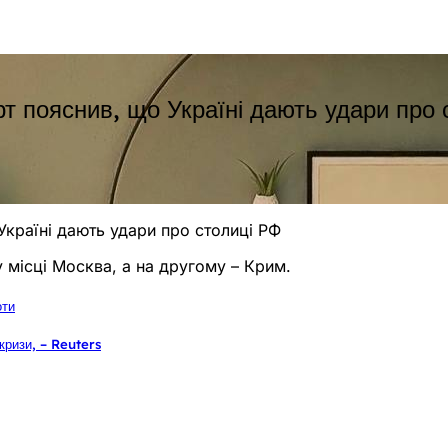
т пояснив, що Україні дають удари про 
країні дають удари про столиці РФ
 місці Москва, а на другому – Крим.
оти
кризи, – Reuters