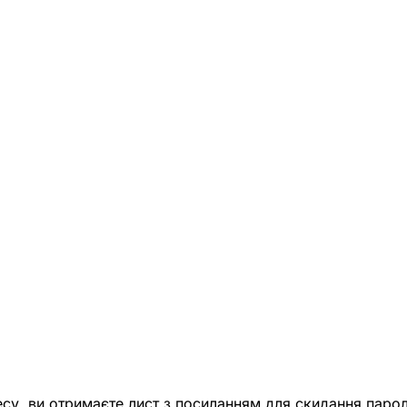
есу, ви отримаєте лист з посиланням для скидання парол