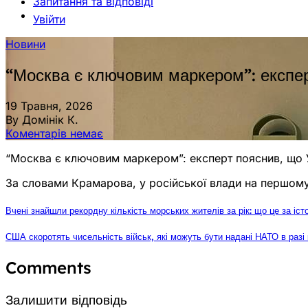
Запитання та відповіді
Увійти
Новини
“Москва є ключовим маркером”: експер
19 Травня, 2026
By Домінік К.
Коментарів немає
“Москва є ключовим маркером”: експерт пояснив, що У
За словами Крамарова, у російської влади на першому
Вчені знайшли рекордну кількість морських жителів за рік: що це за іст
США скоротять чисельність військ, які можуть бути надані НАТО в разі 
Comments
Залишити відповідь