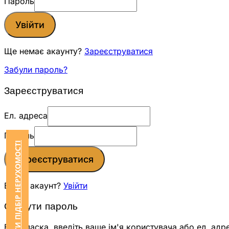
Пароль
Увійти
Ще немає акаунту?
Зареєструватися
Забули пароль?
Зареєструватися
Ел. адреса
Пароль
ЗАМОВИТИ ПІДБІР НЕРУХОМОСТІ
Зареєструватися
Вже є акаунт?
Увійти
Скинути пароль
Будь ласка, введіть ваше ім'я користувача або ел. адр