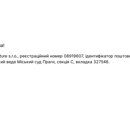
а!
re s.r.o., реєстраційний номер 08919607, ідентифікатор поштової
ий веде Міський суд Праги, секція C, вкладка 327546.