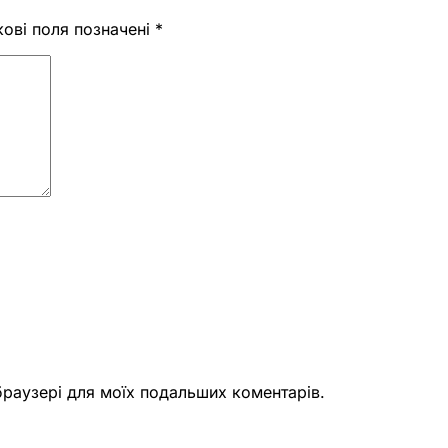
кові поля позначені
*
 браузері для моїх подальших коментарів.