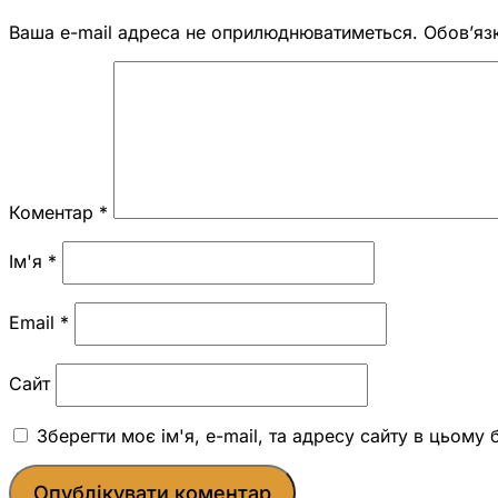
Ваша e-mail адреса не оприлюднюватиметься.
Обов’яз
Коментар
*
Ім'я
*
Email
*
Сайт
Зберегти моє ім'я, e-mail, та адресу сайту в цьому