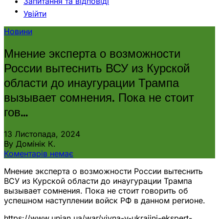
Запитання та відповіді
Увійти
Новини
Мнение эксперта о возможности
России вытеснить ВСУ из Курской
области до инаугурации Трампа
вызывает сомнения. Пока не стоит
гов…
13 Листопада, 2024
By Домінік К.
Коментарів немає
Мнение эксперта о возможности России вытеснить
ВСУ из Курской области до инаугурации Трампа
вызывает сомнения. Пока не стоит говорить об
успешном наступлении войск РФ в данном регионе.
https://www.unian.ua/war/viyna-v-ukrajini-ekspert-