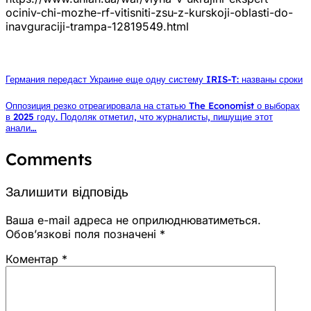
ociniv-chi-mozhe-rf-vitisniti-zsu-z-kurskoji-oblasti-do-
inavguraciji-trampa-12819549.html
Германия передаст Украине еще одну систему IRIS-T: названы сроки
Оппозиция резко отреагировала на статью The Economist о выборах
в 2025 году. Подоляк отметил, что журналисты, пишущие этот
анали…
Comments
Залишити відповідь
Ваша e-mail адреса не оприлюднюватиметься.
Обов’язкові поля позначені
*
Коментар
*