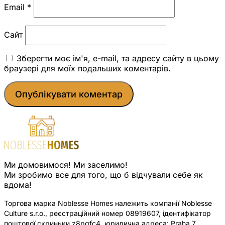
Email
*
Сайт
Зберегти моє ім'я, e-mail, та адресу сайту в цьому
браузері для моїх подальших коментарів.
Ми домовимося! Ми заселимо!
Ми зробимо все для того, що б відчували себе як
вдома!
Торгова марка Noblesse Homes належить компанії Noblesse
Culture s.r.o., реєстраційний номер 08919607, ідентифікатор
поштової скриньки z8pqfc4, юридична адреса: Praha 7,