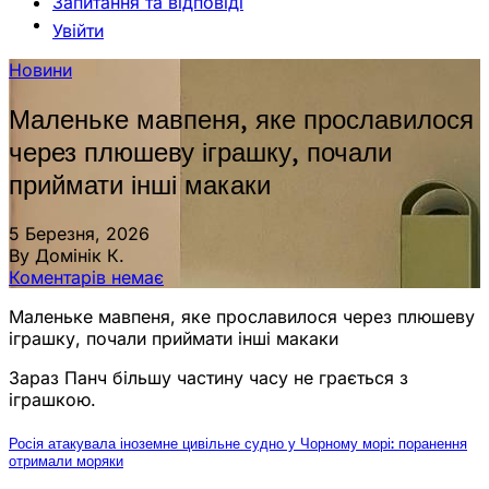
Запитання та відповіді
Увійти
Новини
Маленьке мавпеня, яке прославилося
через плюшеву іграшку, почали
приймати інші макаки
5 Березня, 2026
By Домінік К.
Коментарів немає
Маленьке мавпеня, яке прославилося через плюшеву
іграшку, почали приймати інші макаки
Зараз Панч більшу частину часу не грається з
іграшкою.
Росія атакувала іноземне цивільне судно у Чорному морі: поранення
отримали моряки