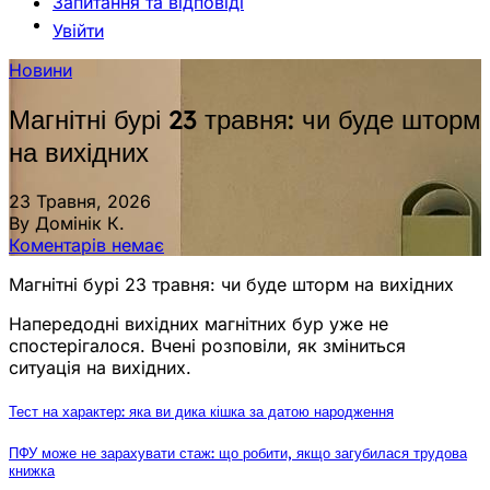
Запитання та відповіді
Увійти
Новини
Магнітні бурі 23 травня: чи буде шторм
на вихідних
23 Травня, 2026
By Домінік К.
Коментарів немає
Магнітні бурі 23 травня: чи буде шторм на вихідних
Напередодні вихідних магнітних бур уже не
спостерігалося. Вчені розповіли, як зміниться
ситуація на вихідних.
Тест на характер: яка ви дика кішка за датою народження
ПФУ може не зарахувати стаж: що робити, якщо загубилася трудова
книжка