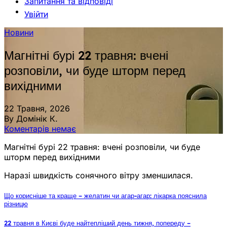
Запитання та відповіді
Увійти
Новини
Магнітні бурі 22 травня: вчені
розповіли, чи буде шторм перед
вихідними
22 Травня, 2026
By Домінік К.
Коментарів немає
Магнітні бурі 22 травня: вчені розповіли, чи буде
шторм перед вихідними
Наразі швидкість сонячного вітру зменшилася.
Що корисніше та краще – желатин чи агар-агар: лікарка пояснила
різницю
22 травня в Києві буде найтепліший день тижня, попереду –