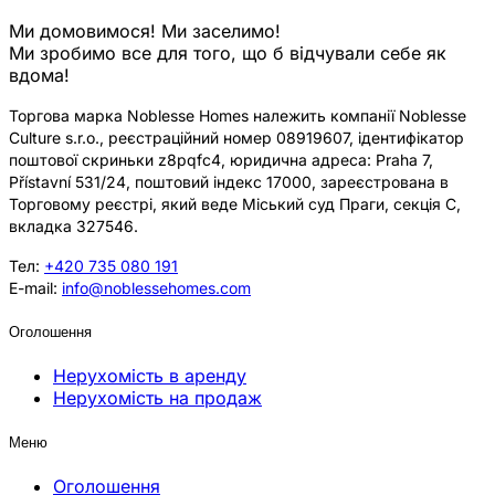
Ми домовимося! Ми заселимо!
Ми зробимо все для того, що б відчували себе як
вдома!
Торгова марка Noblesse Homes належить компанії Noblesse
Culture s.r.o., реєстраційний номер 08919607, ідентифікатор
поштової скриньки z8pqfc4, юридична адреса: Praha 7,
Přístavní 531/24, поштовий індекс 17000, зареєстрована в
Торговому реєстрі, який веде Міський суд Праги, секція C,
вкладка 327546.
Тел:
+420 735 080 191
E-mail:
info@noblessehomes.com
Оголошення
Нерухомість в аренду
Нерухомість на продаж
Меню
Оголошення