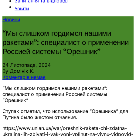
Запитання та відповіді
Увійти
Новини
“Мы слишком гордимся нашими
ракетами”: специалист о применении
Россией системы “Орешник”
24 Листопада, 2024
By Домінік К.
Коментарів немає
“Мы слишком гордимся нашими ракетами”:
специалист о применении Россией системы
“Орешник”
Ступак отметил, что использование “Орешника” для
Путина было жестом отчаяния.
https://www.unian.ua/war/oreshnik-raketa-chi-zdatna-
ukrajina-jih-zbivati-i-yak-voni-vplinut-na-viynu-vidpovid-