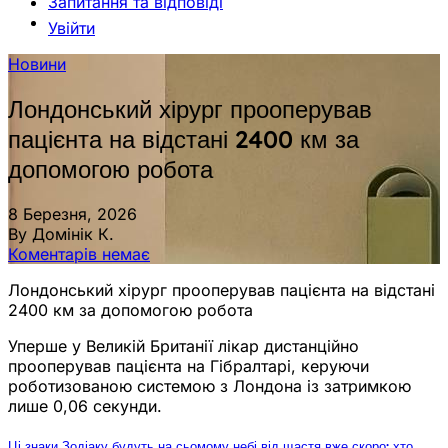
Запитання та відповіді
Увійти
Новини
Лондонський хірург прооперував
пацієнта на відстані 2400 км за
допомогою робота
8 Березня, 2026
By Домінік К.
Коментарів немає
Лондонський хірург прооперував пацієнта на відстані
2400 км за допомогою робота
Уперше у Великій Британії лікар дистанційно
прооперував пацієнта на Гібралтарі, керуючи
роботизованою системою з Лондона із затримкою
лише 0,06 секунди.
Ці знаки Зодіаку будуть на сьомому небі від щастя вже скоро: хто