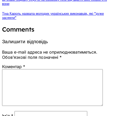
вони
Тіна Кароль назвала молодих українських виконавців, які “дуже
засяяли”
Comments
Залишити відповідь
Ваша e-mail адреса не оприлюднюватиметься.
Обов’язкові поля позначені
*
Коментар
*
Ім'я
*