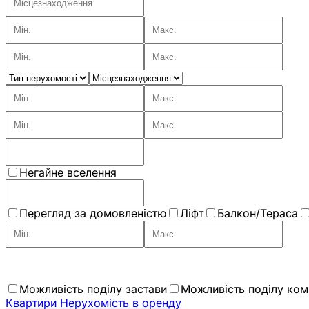
Негайне вселення
Перегляд за домовленістю
Ліфт
Балкон/Тераса
Можливість поділу застави
Можливість поділу комі
Квартири
Нерухомiсть в оренду