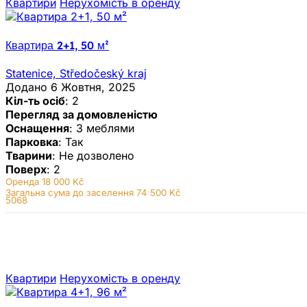
Квартири
Нерухомiсть в оренду
Квартира 2+1, 50 м²
Statenice, Středočeský kraj
Додано 6 Жовтня, 2025
Кіл-ть осіб
: 2
Перегляд за домовленістю
Оснащення
: З меблями
Парковка
: Так
Тварини
: Не дозволено
Поверх
: 2
Оренда
18 000 Kč
Загальна сума до заселення 74 500 Kč
5068
Квартири
Нерухомiсть в оренду