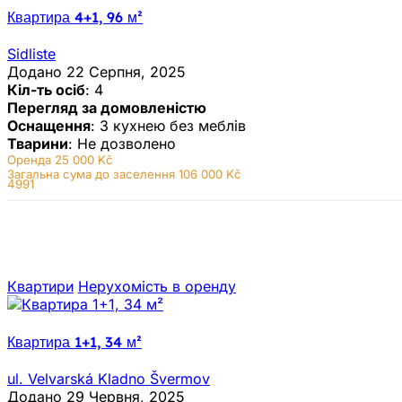
Квартира 4+1, 96 м²
Sidliste
Додано 22 Серпня, 2025
Кіл-ть осіб
: 4
Перегляд за домовленістю
Оснащення
: З кухнею без меблів
Тварини
: Не дозволено
Оренда
25 000 Kč
Загальна сума до заселення 106 000 Kč
4991
Квартири
Нерухомiсть в оренду
Квартира 1+1, 34 м²
ul. Velvarská Kladno Švermov
Додано 29 Червня, 2025