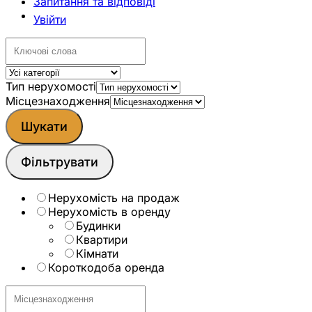
Запитання та відповіді
Увійти
Тип нерухомості
Місцезнаходження
Шукати
Фільтрувати
Нерухомicть на продаж
Нерухомiсть в оренду
Будинки
Квартири
Кімнати
Короткодоба оренда