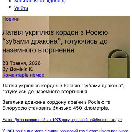
Запитання та відповіді
Увійти
Новини
Латвія укріплює кордон з Росією
“зубами дракона”, готуючись до
наземного вторгнення
28 Травня, 2026
By Домінік К.
Коментарів немає
Латвія укріплює кордон з Росією “зубами дракона”,
готуючись до наземного вторгнення
Загальна довжина кордону країни з Росією та
Білоруссю становить близько 450 кілометрів.
Елтон Джон назвав свій хіт 1973 року, про який найбільше шкодує
У 1901 році з дна моря підняли бронзовий комп’ютер: нічого подібного