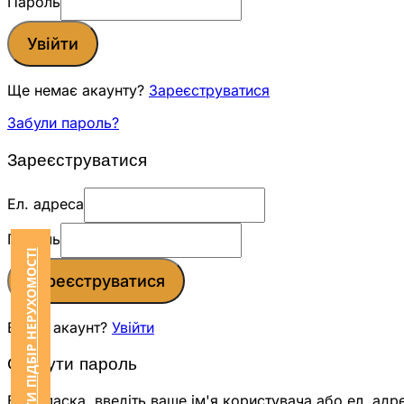
Пароль
Увійти
Ще немає акаунту?
Зареєструватися
Забули пароль?
Зареєструватися
Ел. адреса
Пароль
ЗАМОВИТИ ПІДБІР НЕРУХОМОСТІ
Зареєструватися
Вже є акаунт?
Увійти
Скинути пароль
Будь ласка, введіть ваше ім'я користувача або ел. адр