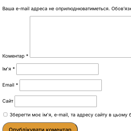
Ваша e-mail адреса не оприлюднюватиметься.
Обов’яз
Коментар
*
Ім'я
*
Email
*
Сайт
Зберегти моє ім'я, e-mail, та адресу сайту в цьому