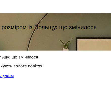
 розміром із Польщу: що змінилося
ольщу: що змінилося
кують вологе повітря.
м-дзвінки