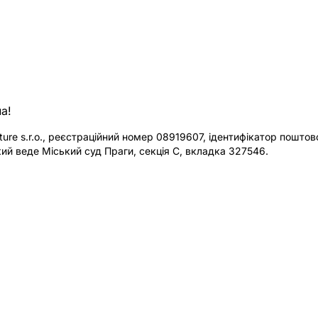
а!
re s.r.o., реєстраційний номер 08919607, ідентифікатор поштової
ий веде Міський суд Праги, секція C, вкладка 327546.