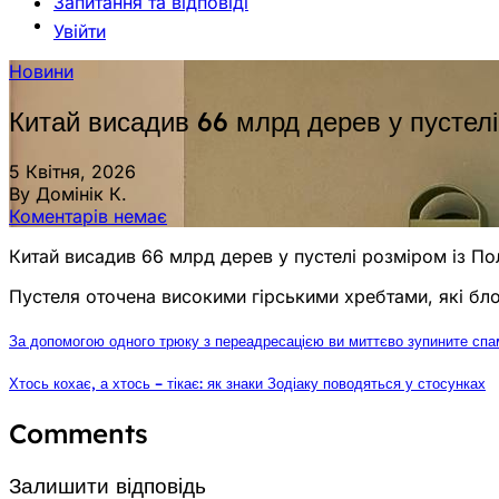
Запитання та відповіді
Увійти
Новини
Китай висадив 66 млрд дерев у пустелі
5 Квітня, 2026
By Домінік К.
Коментарів немає
Китай висадив 66 млрд дерев у пустелі розміром із П
Пустеля оточена високими гірськими хребтами, які бло
За допомогою одного трюку з переадресацією ви миттєво зупините спа
Хтось кохає, а хтось – тікає: як знаки Зодіаку поводяться у стосунках
Comments
Залишити відповідь