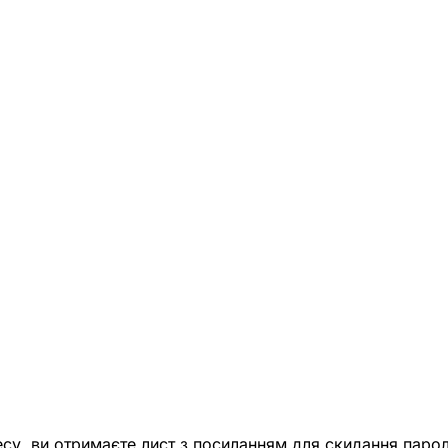
есу, ви отримаєте лист з посиланням для скидання парол