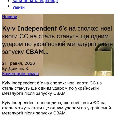
Запитання та відповіді
Увійти
Новини
Kyiv Independent б’є на сполох: нові
квоти ЄС на сталь стануть ще одним
ударом по українській металургії після
запуску CBAM…
21 Травня, 2026
By Домінік К.
Коментарів немає
Kyiv Independent б’є на сполох: нові квоти ЄС на
сталь стануть ще одним ударом по українській
металургії після запуску CBAM
Kyiv Independent попередила, що нові квоти ЄС на
сталь можуть стати ще одним ударом по українській
металургії після запуску CBAM.