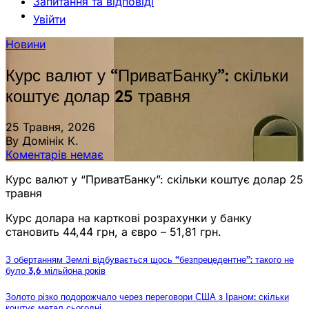
Запитання та відповіді
Увійти
Новини
Курс валют у “ПриватБанку”: скільки
коштує долар 25 травня
25 Травня, 2026
By Домінік К.
Коментарів немає
Курс валют у “ПриватБанку”: скільки коштує долар 25
травня
Курс долара на карткові розрахунки у банку
становить 44,44 грн, а євро – 51,81 грн.
З обертанням Землі відбувається щось “безпрецедентне”: такого не
було 3,6 мільйона років
Золото різко подорожчало через переговори США з Іраном: скільки
коштує метал сьогодні