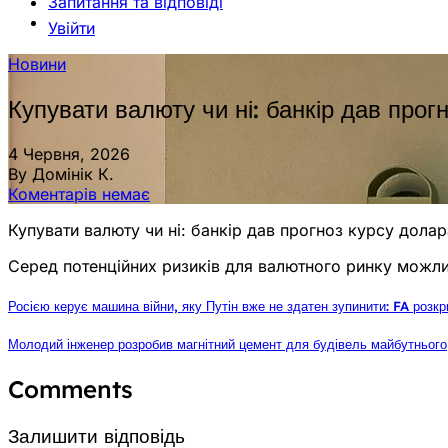
Запитання та відповіді
Увійти
Новини
Купувати валюту чи ні: банкір дав прог
4 Червня, 2026
By Домінік К.
Коментарів немає
Купувати валюту чи ні: банкір дав прогноз курсу долар
Серед потенційних ризиків для валютного ринку можлив
Росією керує машина війни, яку Путін вже не здатен зупинити: FA розк
Молодий інженер розробив магнітний цемент для будівель майбутнього
Comments
Залишити відповідь