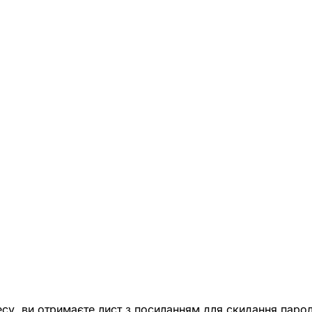
есу, ви отримаєте лист з посиланням для скидання парол