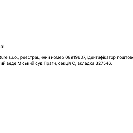
а!
re s.r.o., реєстраційний номер 08919607, ідентифікатор поштової
ий веде Міський суд Праги, секція C, вкладка 327546.