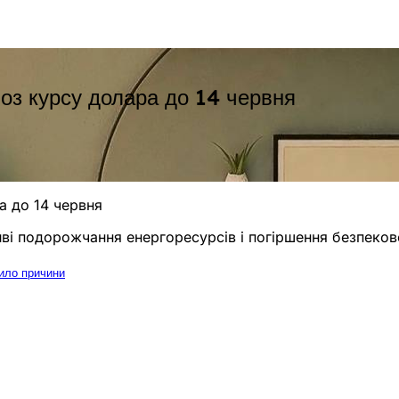
ноз курсу долара до 14 червня
а до 14 червня
і подорожчання енергоресурсів і погіршення безпекової
рило причини