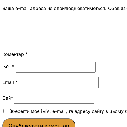
Ваша e-mail адреса не оприлюднюватиметься.
Обов’яз
Коментар
*
Ім'я
*
Email
*
Сайт
Зберегти моє ім'я, e-mail, та адресу сайту в цьому