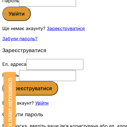
Пароль
Увійти
Ще немає акаунту?
Зареєструватися
Забули пароль?
Зареєструватися
Ел. адреса
Пароль
ЗАМОВИТИ ПІДБІР НЕРУХОМОСТІ
Зареєструватися
Вже є акаунт?
Увійти
Скинути пароль
Будь ласка, введіть ваше ім'я користувача або ел. адр