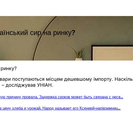
аїнський сир на ринку?
 ринку?
товари поступаються місцем дешевшому імпорту. Наскіль
, – досліджував УНІАН.
ную причину провала. Задержка сроков может быть связана с несв…
а цену хлеба и урожай. Народ называет его Ксенией-напівзимниц…