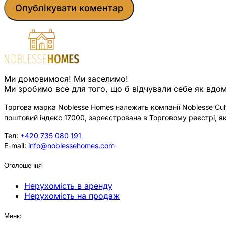
Ми домовимося! Ми заселимо!
Ми зробимо все для того, що б відчували себе як вдом
Торгова марка Noblesse Homes належить компанії Noblesse Cultu
поштовий індекс 17000, зареєстрована в Торговому реєстрі, як
Тел:
+420 735 080 191
E-mail:
info@noblessehomes.com
Оголошення
Нерухомість в аренду
Нерухомість на продаж
Меню