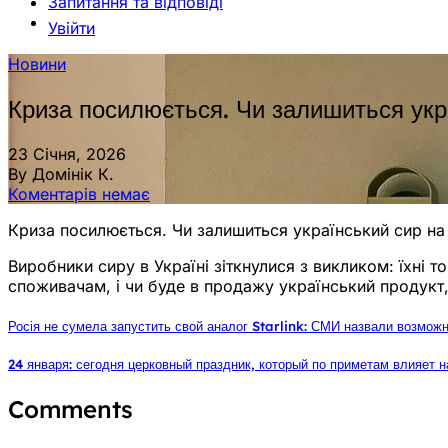
Запитання та відповіді
Увійти
Новини
Криза посилюється. Чи залишиться укр
23 Січня, 2026
By Домінік К.
Коментарів немає
Криза посилюється. Чи залишиться український сир на
Виробники сиру в Україні зіткнулися з викликом: їхні 
споживачам, і чи буде в продажу український продукт
Росія не сумела запустить свой аналог Starlink: СМИ назвали возмож
24 января: сегодня церковный праздник, который по приметам влияет н
Comments