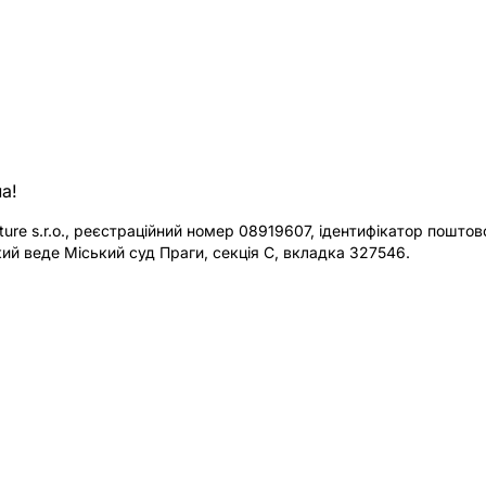
а!
re s.r.o., реєстраційний номер 08919607, ідентифікатор поштової
ий веде Міський суд Праги, секція C, вкладка 327546.