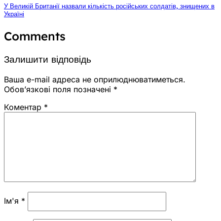
У Великій Британії назвали кількість російських солдатів, знищених в
Україні
Comments
Залишити відповідь
Ваша e-mail адреса не оприлюднюватиметься.
Обов’язкові поля позначені
*
Коментар
*
Ім'я
*