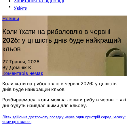
Запитання та відповіді
Увійти
Новини
Коли їхати на риболовлю в червні
2026: у ці шість днів буде найкращий
кльов
27 Травня, 2026
By Домінік К.
Коментарів немає
Коли їхати на риболовлю в червні 2026: у ці шість
днів буде найкращий кльов
Розбираємося, коли можна ловити рибу в червні – які
дні будуть найвдалішими для кльову.
Літак здійснив дострокову посадку через один пристрій серед багажу:
чому це сталося