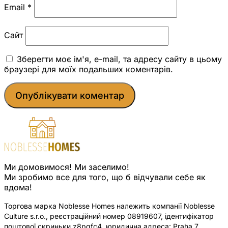
Email
*
Сайт
Зберегти моє ім'я, e-mail, та адресу сайту в цьому
браузері для моїх подальших коментарів.
Ми домовимося! Ми заселимо!
Ми зробимо все для того, що б відчували себе як
вдома!
Торгова марка Noblesse Homes належить компанії Noblesse
Culture s.r.o., реєстраційний номер 08919607, ідентифікатор
поштової скриньки z8pqfc4, юридична адреса: Praha 7,