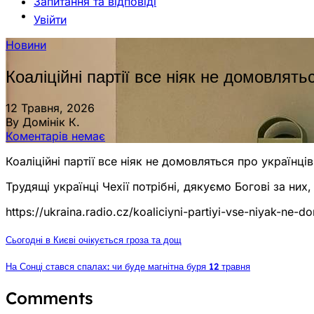
Запитання та відповіді
Увійти
Новини
Коаліційні партії все ніяк не домовлять
12 Травня, 2026
By Домінік К.
Коментарів немає
Коаліційні партії все ніяк не домовляться про українців
Трудящі українці Чехії потрібні, дякуємо Богові за них
https://ukraina.radio.cz/koaliciyni-partiyi-vse-niyak-ne
Сьогодні в Києві очікується гроза та дощ
На Сонці стався спалах: чи буде магнітна буря 12 травня
Comments