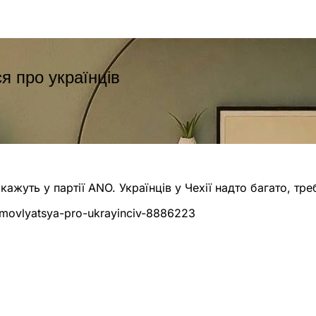
ся про українців
, кажуть у партії ANO. Українців у Чехії надто багато, т
-domovlyatsya-pro-ukrayinciv-8886223