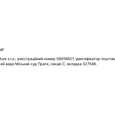
а!
re s.r.o., реєстраційний номер 08919607, ідентифікатор поштової
ий веде Міський суд Праги, секція C, вкладка 327546.