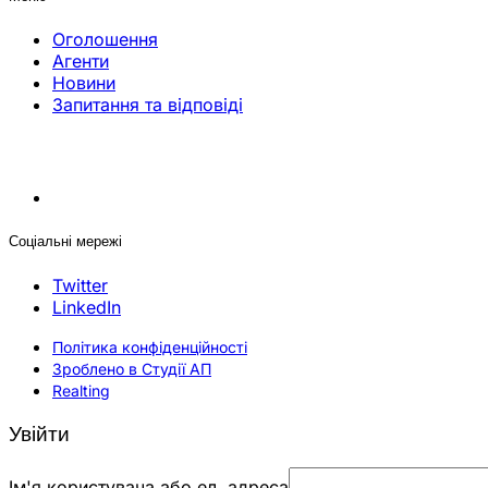
Оголошення
Агенти
Новини
Запитання та відповіді
Соціальні мережі
Twitter
LinkedIn
Політика конфіденційності
Зроблено в Студії АП
Realting
Увійти
Ім'я користувача або ел. адреса