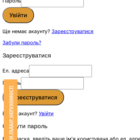
Пароль
Увійти
Ще немає акаунту?
Зареєструватися
Забули пароль?
Зареєструватися
Ел. адреса
Пароль
ЗАМОВИТИ ПІДБІР НЕРУХОМОСТІ
Зареєструватися
Вже є акаунт?
Увійти
Скинути пароль
Будь ласка, введіть ваше ім'я користувача або ел. адр