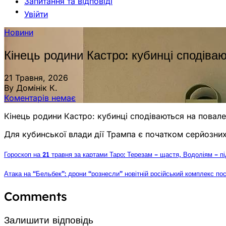
Запитання та відповіді
Увійти
Новини
Кінець родини Кастро: кубинці сподів
21 Травня, 2026
By Домінік К.
Коментарів немає
Кінець родини Кастро: кубинці сподіваються на повал
Для кубинської влади дії Трампа є початком серйозни
Гороскоп на 21 травня за картами Таро: Терезам – щастя, Водоліям – п
Атака на “Бельбек”: дрони “рознесли” новітній російський комплекс пос
Comments
Залишити відповідь