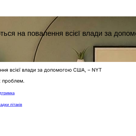
аються на повалення всієї влади за доп
ення всієї влади за допомогою США, – NYT
х проблем.
ідтримка
адки літаків