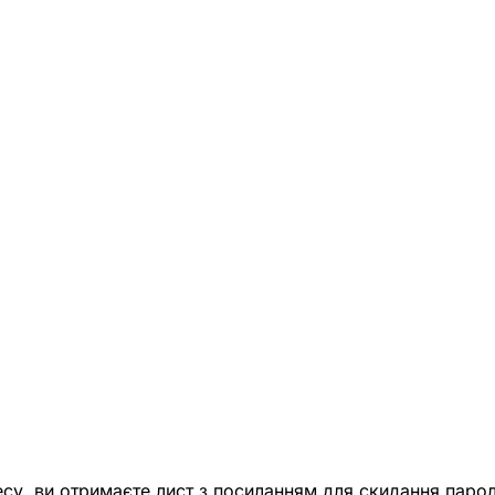
есу, ви отримаєте лист з посиланням для скидання парол