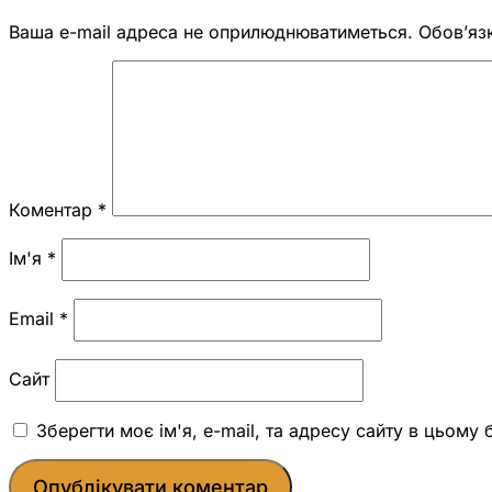
Ваша e-mail адреса не оприлюднюватиметься.
Обов’яз
Коментар
*
Ім'я
*
Email
*
Сайт
Зберегти моє ім'я, e-mail, та адресу сайту в цьому