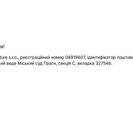
а!
re s.r.o., реєстраційний номер 08919607, ідентифікатор поштової
ий веде Міський суд Праги, секція C, вкладка 327546.