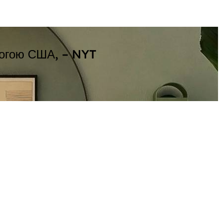
омогою США, – NYT