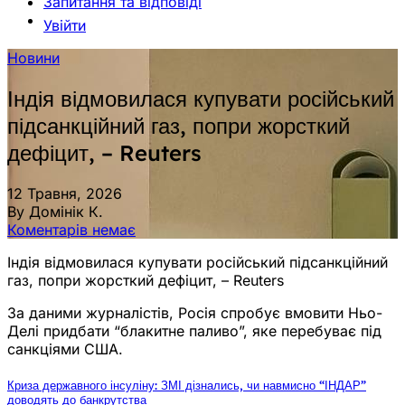
Запитання та відповіді
Увійти
Новини
Індія відмовилася купувати російський
підсанкційний газ, попри жорсткий
дефіцит, – Reuters
12 Травня, 2026
By Домінік К.
Коментарів немає
Індія відмовилася купувати російський підсанкційний
газ, попри жорсткий дефіцит, – Reuters
За даними журналістів, Росія спробує вмовити Ньо-
Делі придбати “блакитне паливо”, яке перебуває під
санкціями США.
Криза державного інсуліну: ЗМІ дізнались, чи навмисно “ІНДАР”
доводять до банкрутства