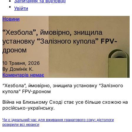
Запитання та відповіді
Увійти
Новини
“Хезбола”, ймовірно, знищила
установку “Залізного купола” FPV-
дроном
10 Травня, 2026
By Домінік К.
Коментарів немає
“Хезбола”, ймовірно, знищила установку “Залізного
купола” FPV-дроном
Війна на Близькому Сході стає усе більше схожою на
російсько-українську.
Чи є ідеальний час для вживання гранатового соку: дієтологи
розкрили всі нюанси