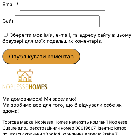
Email
*
Сайт
Зберегти моє ім'я, e-mail, та адресу сайту в цьому
браузері для моїх подальших коментарів.
Ми домовимося! Ми заселимо!
Ми зробимо все для того, що б відчували себе як
вдома!
Торгова марка Noblesse Homes належить компанії Noblesse
Culture s.r.o., реєстраційний номер 08919607, ідентифікатор
поштової скриньки z8pqfc4, юридична адреса: Praha 7,