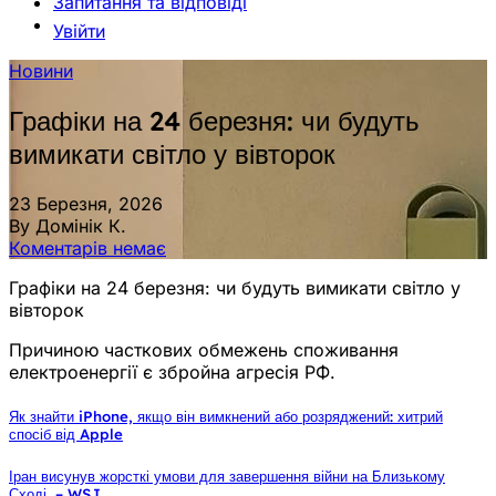
Запитання та відповіді
Увійти
Новини
Графіки на 24 березня: чи будуть
вимикати світло у вівторок
23 Березня, 2026
By Домінік К.
Коментарів немає
Графіки на 24 березня: чи будуть вимикати світло у
вівторок
Причиною часткових обмежень споживання
електроенергії є збройна агресія РФ.
Як знайти iPhone, якщо він вимкнений або розряджений: хитрий
спосіб від Apple
Іран висунув жорсткі умови для завершення війни на Близькому
Сході, – WSJ